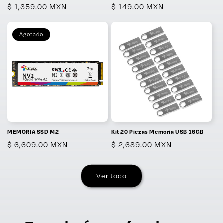
Precio
$ 1,359.00 MXN
Precio
$ 149.00 MXN
habitual
habitual
Agotado
MEMORIA SSD M2
Kit 20 Piezas Memoria USB 16GB
Precio
$ 6,609.00 MXN
Precio
$ 2,689.00 MXN
habitual
habitual
Ver todo