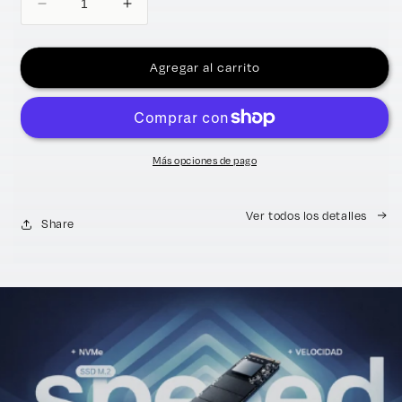
Reducir
Aumentar
cantidad
cantidad
para
para
MEMORIA
MEMORIA
Agregar al carrito
SSD
SSD
M2
M2
Más opciones de pago
Ver todos los detalles
Share